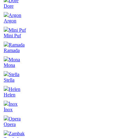
Dore
Dore
Argon
Argon
Mini Puf
Mini Puf
Ramada
Ramada
Mona
Mona
Stella
Stella
Helen
Helen
İnox
İnox
Opera
Opera
Zambak