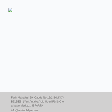
Fatih Mahallesi 59. Cadde No:15/1 SAVKÖY
BELDESİ (Yeni Antalya Yolu Üzeri Pürlü Oto.
arkası) Merkez / ISPARTA
info@renimobilya.com