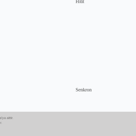
Hitit
Senkron
ya aittir.
r.