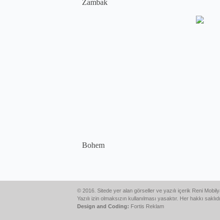
Zambak
Bohem
© 2016. Sitede yer alan görseller ve yazılı içerik Reni Mobilya'
Yazılı izin olmaksızın kullanılması yasaktır. Her hakkı saklıdı
Design and Coding:
Fortis Reklam