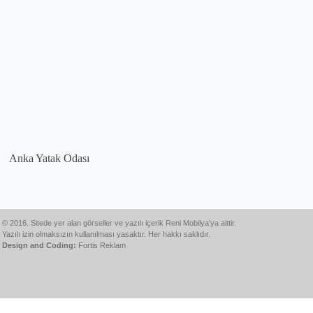
Anka Yatak Odası
© 2016. Sitede yer alan görseller ve yazılı içerik Reni Mobilya'ya aittir.
Yazılı izin olmaksızın kullanılması yasaktır. Her hakkı saklıdır.
Design and Coding:
Fortis Reklam