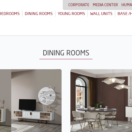
CORPORATE
MEDIA CENTER
HUMA
BEDROOMS
DINING ROOMS
YOUNG ROOMS
WALL UNITS
BASE /
DINING ROOMS