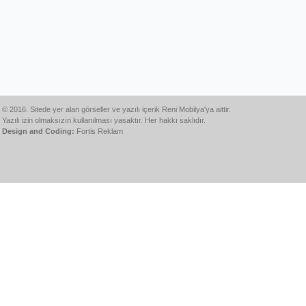
© 2016. Sitede yer alan görseller ve yazılı içerik Reni Mobilya'ya aittir.
Yazılı izin olmaksızın kullanılması yasaktır. Her hakkı saklıdır.
Design and Coding:
Fortis Reklam