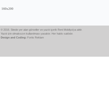
160x200
© 2016. Sitede yer alan görseller ve yazılı içerik Reni Mobilya'ya aittir.
Yazılı izin olmaksızın kullanılması yasaktır. Her hakkı saklıdır.
Design and Coding:
Fortis Reklam