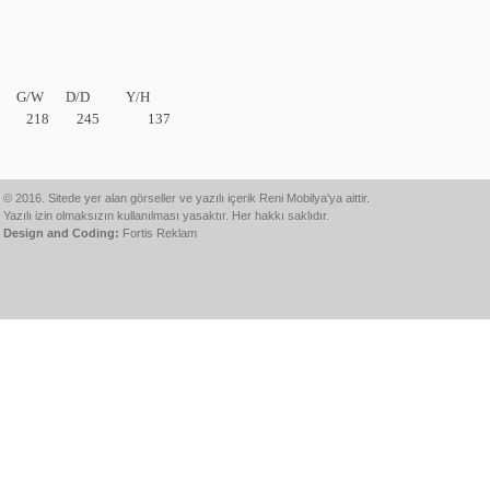
G/W
D/D
Y/H
218
245
137
© 2016. Sitede yer alan görseller ve yazılı içerik Reni Mobilya'ya aittir.
Yazılı izin olmaksızın kullanılması yasaktır. Her hakkı saklıdır.
Design and Coding:
Fortis Reklam