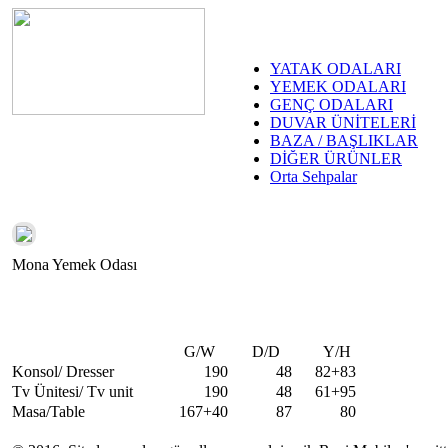
YATAK ODALARI
YEMEK ODALARI
GENÇ ODALARI
DUVAR ÜNİTELERİ
BAZA / BAŞLIKLAR
DİĞER ÜRÜNLER
Orta Sehpalar
Mona Yemek Odası
G/W
D/D
Y/H
Konsol/ Dresser
190
48
82+83
Tv Ünitesi/ Tv unit
190
48
61+95
Masa/Table
167+40
87
80