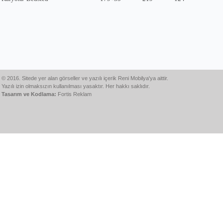
© 2016. Sitede yer alan görseller ve yazılı içerik Reni Mobilya'ya aittir.
Yazılı izin olmaksızın kullanılması yasaktır. Her hakkı saklıdır.
Tasarım ve Kodlama:
Fortis Reklam