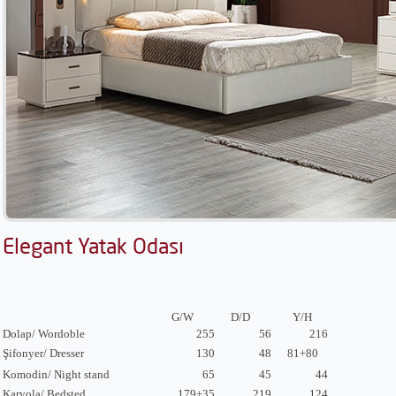
Elegant Yatak Odası
G/W
D/D
Y/H
Dolap/ Wordoble
255
56
216
Şifonyer/ Dresser
130
48
81+80
Komodin/ Night stand
65
45
44
Karyola/ Bedsted
179+35
219
124