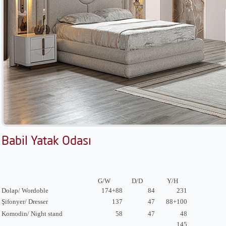
Babil Yatak Odası
G/W
D/D
Y/H
Dolap/ Wordoble
174+88
84
231
Şifonyer/ Dresser
137
47
88+100
Komodin/ Night stand
58
47
48
145