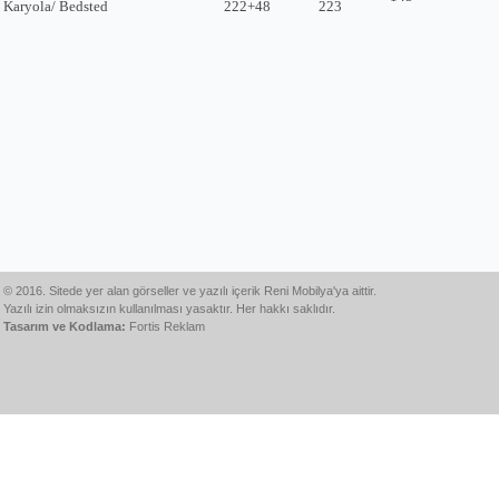
Karyola/ Bedsted
222+48
223
© 2016. Sitede yer alan görseller ve yazılı içerik Reni Mobilya'ya aittir.
Yazılı izin olmaksızın kullanılması yasaktır. Her hakkı saklıdır.
Tasarım ve Kodlama:
Fortis Reklam