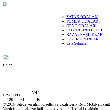
YATAK ODALARI
YEMEK ODALARI
GENÇ ODALARI
DUVAR ÜNİTELERİ
BAZA / BAŞLIKLAR
DİĞER ÜRÜNLER
Orta Sehpalar
Helen
Y/H
G/W
D/D
120
71
46
© 2016. Sitede yer alan görseller ve yazılı içerik Reni Mobilya'ya aitti
Yazılı izin olmaksızın kullanılması yasaktır. Her hakkı saklıdır.