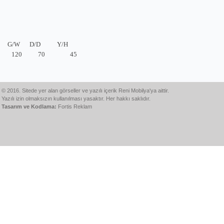
G/W
D/D
Y/H
120
70
45
© 2016. Sitede yer alan görseller ve yazılı içerik Reni Mobilya'ya aittir.
Yazılı izin olmaksızın kullanılması yasaktır. Her hakkı saklıdır.
Tasarım ve Kodlama:
Fortis Reklam