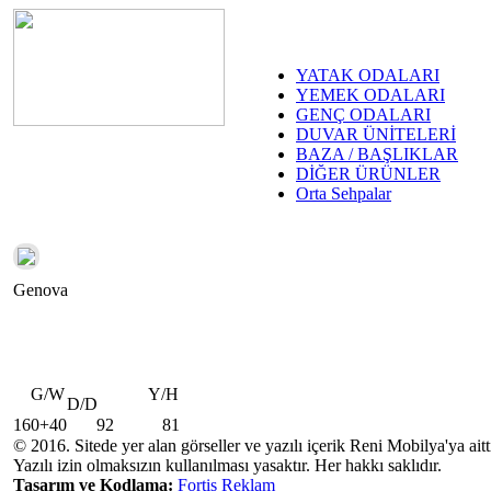
YATAK ODALARI
YEMEK ODALARI
GENÇ ODALARI
DUVAR ÜNİTELERİ
BAZA / BAŞLIKLAR
DİĞER ÜRÜNLER
Orta Sehpalar
Genova
G/W
Y/H
D/D
160+40
92
81
© 2016. Sitede yer alan görseller ve yazılı içerik Reni Mobilya'ya aitti
Yazılı izin olmaksızın kullanılması yasaktır. Her hakkı saklıdır.
Tasarım ve Kodlama:
Fortis Reklam