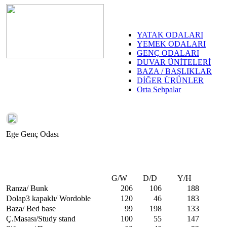
YATAK ODALARI
YEMEK ODALARI
GENÇ ODALARI
DUVAR ÜNİTELERİ
BAZA / BAŞLIKLAR
DİĞER ÜRÜNLER
Orta Sehpalar
Ege Genç Odası
G/W
D/D
Y/H
Ranza/ Bunk
206
106
188
Dolap3 kapaklı/ Wordoble
120
46
183
Baza/ Bed base
99
198
133
Ç.Masası/Study stand
100
55
147