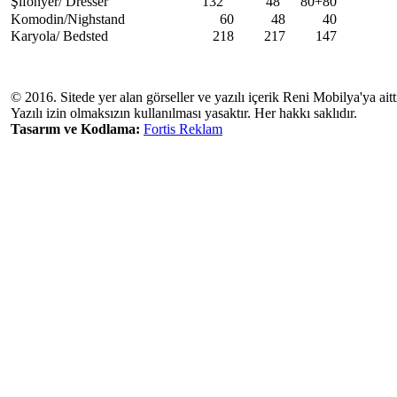
Şifonyer/ Dresser
132
48
80+80
Komodin/Nigh
stand
60
48
40
Karyola/ Bedsted
218
217
147
© 2016. Sitede yer alan görseller ve yazılı içerik Reni Mobilya'ya aitti
Yazılı izin olmaksızın kullanılması yasaktır. Her hakkı saklıdır.
Tasarım ve Kodlama:
Fortis Reklam