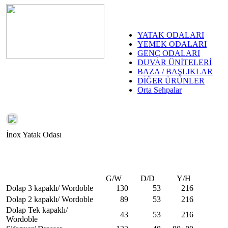
YATAK ODALARI
YEMEK ODALARI
GENÇ ODALARI
DUVAR ÜNİTELERİ
BAZA / BAŞLIKLAR
DİĞER ÜRÜNLER
Orta Sehpalar
İnox Yatak Odası
G/W
D/D
Y/H
Dolap 3 kapaklı/ Wordoble
130
53
216
Dolap 2 kapaklı/ Wordoble
89
53
216
Dolap Tek kapaklı/
43
53
216
Wordoble